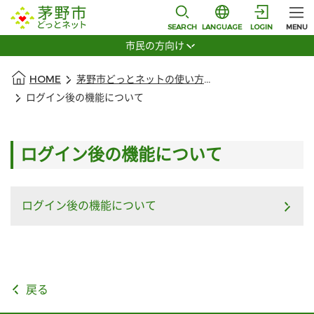
本文に移動
選択すると言語の切替
SEARCH
LANGUAGE
LOGIN
MENU
市民の方向け
選択すると利用者の切替が発生します
本文の始まり
HOME
茅野市どっとネットの使い方に関するFAQ
ログイン後の機能について
ログイン後の機能について
ログイン後の機能について
戻る