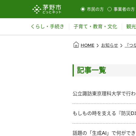
市民の方
事業者の方
選択すると利用者の切替が発
くらし・手続き
子育て・教育・文化
観光
本文の始まり
HOME
お知らせ
『つ
記事一覧
公立諏訪東京理科大学で行わ
もしもの時を支える『防災D
話題の「生成AI」で何がで