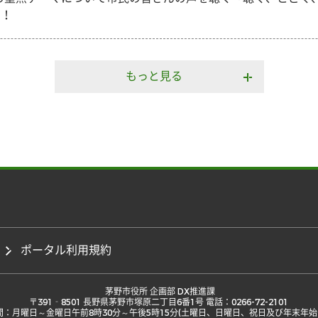
す！
もっと見る
ポータル利用規約
 茅野市役所 企画部 DX推進課

〒391‐8501 長野県茅野市塚原二丁目6番1号 電話：0266-72-2101

間：月曜日～金曜日午前8時30分～午後5時15分(土曜日、日曜日、祝日及び年末年始は