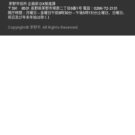
 茅野市役所 企画部 DX推進課

〒391‐8501 長野県茅野市塚原二丁目6番1号 電話：0266-72-2101

開庁時間：月曜日～金曜日午前8時30分～午後5時15分(土曜日、日曜日、
祝日及び年末年始は除く) 
Copyright© 茅野市. All Rights Reserved.